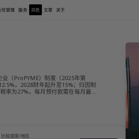
公司管理
服务
洞悉
文章
关于
（ProPYME）制度（2025年第
为12.5%，2028财年起升至15%；归因制
）税率为27%。每月预付款需在每月最后
。资本收益按正常企业所得税税率征税。
提税35%，银行贷款利息4%至一般利息
）。
比较国家/地区