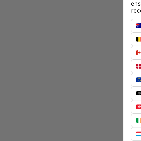
ens
rec