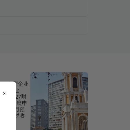
因/小型企业
，小型企业
close
5至2027财
司税和年度申
必须按月预
轻年度税收