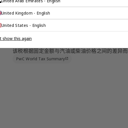
United Arab Emirates - English
United Kingdom - English
智利消费税
5
United States - English
智利还对特定商品征收消费税，例如酒精饮料、烟
品。这些消费税从10％到50％不等。此外，还针
t show this again
炉和涡轮机等非环保产品征收 “绿色税”。该国还
该税根据固定金额与汽油或柴油价格之间的差异而
PwC World Tax Summary
open_in_new