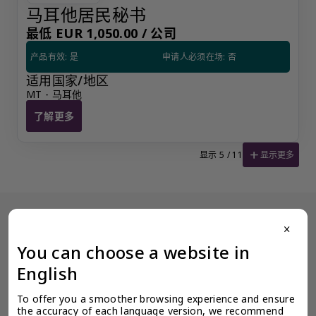
马耳他居民秘书
最低 EUR 1,050.00 /
公司
产品有效: 是
申请人必须在场: 否
适用国家/地区
MT - 马耳他
了解更多
马耳他居民秘书
add
显示更多
显示 5 / 11
close
没有看到阁下期望的产品？更多产品信息可应要求提供。
为了确保奕资环球 ™（中国内地）的服务质量标准，我们限制某些产
You can choose a website in
品公开展示，以避免混淆和不道德的竞争。请使用此表格填写您的请
求，客户关系经理将尽快与您联系。
English
让客户关系经理联系我
To offer you a smoother browsing experience and ensure 
the accuracy of each language version, we recommend 