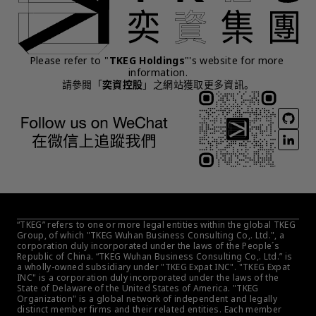
Please refer to "
TKEG Holdings
"'s website for more 
information.
請參閱「
奕資控股
」之網站獲取更多資訊。
“TKEG” refers to one or more legal entities within the global TKEG 
Group, of which "TKEG Wuhan Business Consulting Co,. Ltd.", a 
corporation duly incorporated under the laws of the People´s 
Republic of China. “TKEG Wuhan Business Consulting Co,. Ltd.” is 
a wholly-owned subsidiary under "TKEG Expat INC". "TKEG Expat 
INC" is a corporation duly incorporated under the laws of the 
State of Delaware of the United States of America. "TKEG 
Organization" is a global network of independent and legally 
distinct member firms and their related entities. Each member 