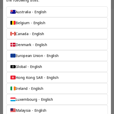
the following sites:
Australia - English
全球 公司秘书 企业服务 - 奕资环球 ™（中国内地）
Belgium - English
专注服务海外企业的零售
咨询提供商
Canada - English
Denmark - English
有了奕资环球在全世界强大的关系网络，运营您的海外公司将
不再令人困扰。无论您想要外商企业注册服务、开设商业银行
账户或税务咨询，我们都可以为您提供最直接的答案。
European Union - English
检索产品
Global - English
Hong Kong SAR - English
Ireland - English
Luxembourg - English
Malaysia - English