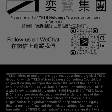
Please refer to "
TKEG Holdings
"'s website for more 
information.
請參閱「
奕資控股
」之網站獲取更多資訊。
“TKEG” refers to one or more legal entities within the global TKEG 
Group, of which "TKEG Wuhan Business Consulting Co,. Ltd.", a 
corporation duly incorporated under the laws of the People´s 
Republic of China. “TKEG Wuhan Business Consulting Co,. Ltd.” is 
a wholly-owned subsidiary under "TKEG Expat INC". "TKEG Expat 
INC" is a corporation duly incorporated under the laws of the 
State of Delaware of the United States of America. "TKEG 
Organization" is a global network of independent and legally 
distinct member firms and their related entities. Each member 
firm within the ”TKEG Organization“ is a separate legal entity and 