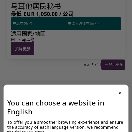
马耳他居民秘书
最低 EUR 1,050.00 /
公司
产品有效: 是
申请人必须在场: 否
适用国家/地区
MT - 马耳他
了解更多
马耳他居民秘书
add
显示更多
显示 5 / 11
close
没有看到阁下期望的产品？更多产品信息可应要求提供。
You can choose a website in
为了确保奕资环球 ™（中国内地）的服务质量标准，我们限制某些产
品公开展示，以避免混淆和不道德的竞争。请使用此表格填写您的请
English
求，客户关系经理将尽快与您联系。
让客户关系经理联系我
To offer you a smoother browsing experience and ensure 
the accuracy of each language version, we recommend 