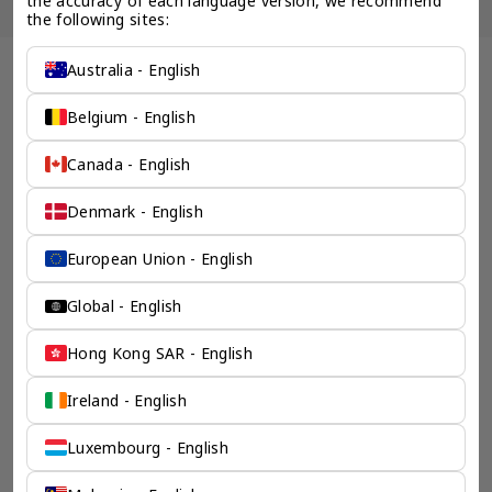
the accuracy of each language version, we recommend 
the following sites:
Australia - English
全球 公司秘书 企业服务 - 奕资环球 ™（中国内地）
创意性的方案来解决所有
Belgium - English
不可能的想法
Canada - English
奕资环球在全球业务发展上的专业能确保您企业出海上的每一
Denmark - English
步成功。我们的动态手法确保了经济高效、高效和持久的解决
方案。通过创造性和专业性的结合，我们经验丰富的团队能够
解决复杂问题，提供最新但永恒的法律结构设计，满足您的商
European Union - English
业目标。
检索产品
Global - English
Hong Kong SAR - English
Ireland - English
Luxembourg - English