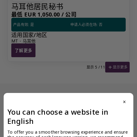
马耳他居民秘书
最低 EUR 1,050.00 /
公司
产品有效: 是
申请人必须在场: 否
适用国家/地区
MT - 马耳他
了解更多
马耳他居民秘书
add
显示更多
显示 5 / 11
没有看到阁下期望的产品？更多产品信息可应要求提供。
close
为了确保奕资环球 ™（中国内地）的服务质量标准，我们限制某些产
You can choose a website in
品公开展示，以避免混淆和不道德的竞争。请使用此表格填写您的请
求，客户关系经理将尽快与您联系。
English
让客户关系经理联系我
To offer you a smoother browsing experience and ensure 