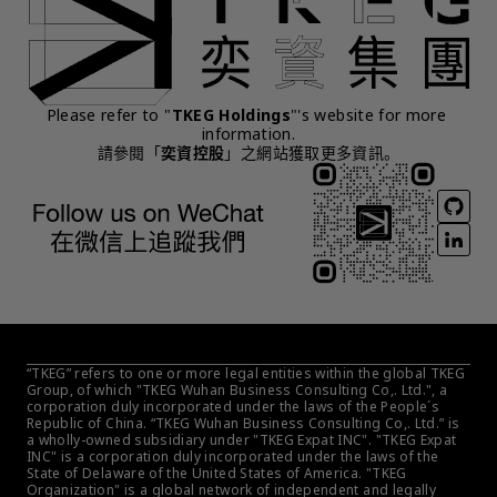
Please refer to "
TKEG Holdings
"'s website for more 
information.
請參閱「
奕資控股
」之網站獲取更多資訊。
“TKEG” refers to one or more legal entities within the global TKEG 
Group, of which "TKEG Wuhan Business Consulting Co,. Ltd.", a 
corporation duly incorporated under the laws of the People´s 
Republic of China. “TKEG Wuhan Business Consulting Co,. Ltd.” is 
a wholly-owned subsidiary under "TKEG Expat INC". "TKEG Expat 
INC" is a corporation duly incorporated under the laws of the 
State of Delaware of the United States of America. "TKEG 
Organization" is a global network of independent and legally 