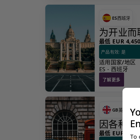
ES
西班牙
为开业而聘
最低 EUR 4,450.
产品有效: 是
适用国家/地区
ES - 西班牙
了解更多
为开业而聘请的提名
Yo
GB
英国
En
因各种原
最低 EUR 1,675.
To 