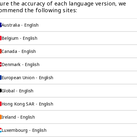
ure the accuracy of each language version, we 
申请人必须在场: 否
ommend the following sites:
; GB - 英国
Australia - English
欧洲居民提名董事
Belgium - English
Canada - English
Denmark - English
董事
European Union - English
00 /
年
Global - English
申请人必须在场: 否
Hong Kong SAR - English
Ireland - English
Luxembourg - English