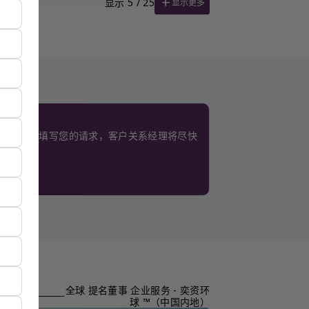
add
显示 5 / 25
显示更多
。
使用此表格填写您的请求，客户关系经理将尽快
全球 提名董事 企业服务 - 奕资环
球 ™（中国内地）