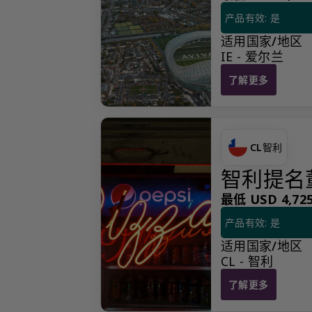
产品有效: 是
适用国家/地区
IE - 爱尔兰
了解更多
欧洲经济区居民提
CL
智利
智利提名
最低 USD 4,725
产品有效: 是
适用国家/地区
CL - 智利
了解更多
智利提名董事