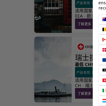
ens
产品有效: 是
rec
适用国家/地区
EEA - 欧洲经济区
了解更多
因各种原因聘请的
CH
瑞士
瑞士提名
最低 CHF 8,575.
产品有效: 是
适用国家/地区
CH - 瑞士
了解更多
瑞士提名董事