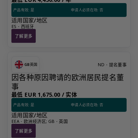
产品有效: 是
申请人必须在场: 否
适用国家/地区
ES - 西班牙
了解更多
为开业而聘请的提名董事（Apoderado）
ND - 提名董事
GB
英国
因各种原因聘请的欧洲居民提名董
事
最低 EUR 1,675.00 /
实体
产品有效: 是
申请人必须在场: 否
适用国家/地区
EEA - 欧洲经济区; GB - 英国
了解更多
因各种原因聘请的欧洲居民提名董事