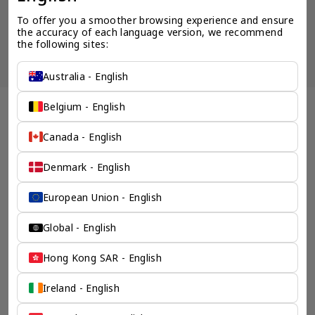
品公开展示，以避免混淆和不道德的竞争。请使用此表格填写您的请
求，客户关系经理将尽快与您联系。
To offer you a smoother browsing experience and ensure 
the accuracy of each language version, we recommend 
让客户关系经理联系我
the following sites:
Australia - English
Belgium - English
全球 提名董事 企业服务 - 奕资环球 ™（中国内地）
创意性的方案来解决所有
Canada - English
不可能的想法
Denmark - English
奕资环球在全球业务发展上的专业能确保您企业出海上的每一
European Union - English
步成功。我们的动态手法确保了经济高效、高效和持久的解决
方案。通过创造性和专业性的结合，我们经验丰富的团队能够
解决复杂问题，提供最新但永恒的法律结构设计，满足您的商
Global - English
业目标。
检索产品
Hong Kong SAR - English
Ireland - English