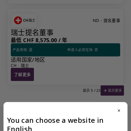
ND - 提名董事
CH
瑞士
瑞士提名董事
最低 CHF 8,575.00 /
年
产品有效: 是
申请人必须在场: 否
适用国家/地区
CH - 瑞士
了解更多
瑞士提名董事
add
显示更多
显示 5 / 25
close
You can choose a website in
没有看到阁下期望的产品？更多产品信息可应要求提供。
English
为了确保奕资环球 ™（中国内地）的服务质量标准，我们限制某些产