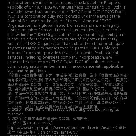
corporation duly incorporated under the laws of the People´s 
Republic of China. “TKEG Wuhan Business Consulting Co,. Ltd.” is 
a wholly-owned subsidiary under "TKEG Expat INC". "TKEG Expat 
INC" is a corporation duly incorporated under the laws of the 
State of Delaware of the United States of America. "TKEG 
Organization" is a global network of independent and legally 
distinct member firms and their related entities. Each member 
firm within the ”TKEG Organization“ is a separate legal entity and 
is not liable for the acts or omissions of any other. No entity 
within the ”TKEG Organization“ has authority to bind or obligate 
any other entity with respect to third parties. ”TKEG Holdings 
Teoranta“ does not provide services to clients. Professional 
services, including overseas company incorporation, are 
provided exclusively by "TKEG Expat INC", it's subsidiaries, or 
other designated member firms, in accordance with applicable 
laws and regulations.
「奕資」指奕資集團旗下之一個或多個法律實體，當中「奕資武漢商務諮
詢有限公司」為依據中華人民共和國法律正式註冊成立之公司。「奕資武
漢商務諮詢有限公司」為「奕資環球公司」全資子公司。「奕資環球公
司」為依據美利堅合眾國特拉華州法律正式註冊成立之公司。「奕資組
織」中每一實體均為獨立法律主體，互不對他方之行為或疏忽承擔法律責
任，亦無權代表他方對第三方作出約束。「奕資控股有限公司」不向客戶
提供服務；所有專業服務，包括海外公司註冊，僅由「奕資環球公司」，
其子公司，或其他指定成員所根據適用法律及法規提供。
© 2026 - TKEG Wuhan Business Consulting Co,. Ltd. All rights 
reserved.
© 2026 - 奕資武漢商務諮詢有限公司。版權所有。
👮‍♀️ 鄂ICP备2024071057号
https://www.tkegexpat.cn/service/nominee-director/usan / 奕资环
球 ™（中国内地） / zh_cn / zh-Hans-CN / 