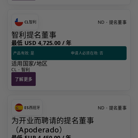
ND - 提名董事
CL
智利
智利提名董事
最低 USD 4,725.00 /
年
产品有效: 是
申请人必须在场: 否
适用国家/地区
CL - 智利
了解更多
智利提名董事
ND - 提名董事
ES
西班牙
为开业而聘请的提名董事
（Apoderado）
最低 EUR 4,450.00 /
年