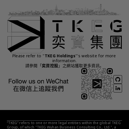
Please refer to "
TKEG Holdings
"'s website for more 
information.
請參閱「
奕資控股
」之網站獲取更多資訊。
“TKEG” refers to one or more legal entities within the global TKEG 
Group, of which "TKEG Wuhan Business Consulting Co,. Ltd.", a 