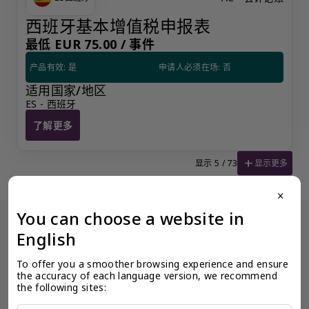
西班牙基本增值税申报表
最低 EUR 75.00 /
事件
产品有效: 是
申请人必须在场: 否
适用国家/地区
ES - 西班牙
了解更多
西班牙基本增值税申报表
add
显示更多
显示 5 / 73
close
You can choose a website in
English
没有看到阁下期望的产品？更多产品信息可应要求提供。
为了确保奕资环球 ™（中国内地）的服务质量标准，我们限制某些产
品公开展示，以避免混淆和不道德的竞争。请使用此表格填写您的请
To offer you a smoother browsing experience and ensure 
求，客户关系经理将尽快与您联系。
the accuracy of each language version, we recommend 
the following sites:
让客户关系经理联系我