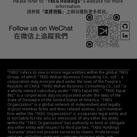
Please refer to "
TKEG Holdings
"'s website for more 
information.
請參閱「
奕資控股
」之網站獲取更多資訊。
“TKEG” refers to one or more legal entities within the global TKEG 
Group, of which "TKEG Wuhan Business Consulting Co,. Ltd.", a 
corporation duly incorporated under the laws of the People´s 
Republic of China. “TKEG Wuhan Business Consulting Co,. Ltd.” is 
a wholly-owned subsidiary under "TKEG Expat INC". "TKEG Expat 
INC" is a corporation duly incorporated under the laws of the 
State of Delaware of the United States of America. "TKEG 
Organization" is a global network of independent and legally 
distinct member firms and their related entities. Each member 
firm within the ”TKEG Organization“ is a separate legal entity and 
is not liable for the acts or omissions of any other. No entity 
within the ”TKEG Organization“ has authority to bind or obligate 
any other entity with respect to third parties. ”TKEG Holdings 
Teoranta“ does not provide services to clients. Professional 
services, including overseas company incorporation, are 